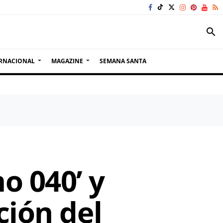
search
RNACIONAL
MAGAZINE
SEMANA SANTA
o 040’ y
ción del