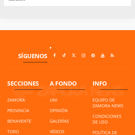
SÍGUENOS
SECCIONES
A FONDO
INFO
ZAMORA
UNI
EQUIPO DE
ZAMORA NEWS
PROVINCIA
OPINIÓN
CONDICIONES
BENAVENTE
GALERÍAS
DE USO
TORO
VÍDEOS
POLÍTICA DE