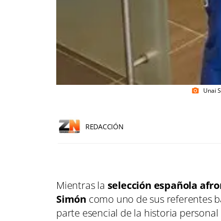
Unai S
photo_camera
REDACCIÓN
Mientras la
selección española afro
Simón
como uno de sus referentes baj
parte esencial de la historia personal