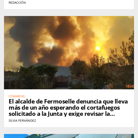
REDACCIÓN
COMARCAS
El alcalde de Fermoselle denuncia que lleva
más de un año esperando el cortafuegos
solicitado a la Junta y exige revisar la
gestión de Arribes tras el incendio
SILVIA FERNÁNDEZ