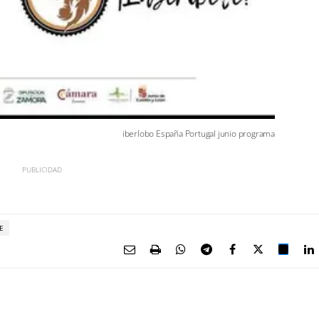
iberlobo España Portugal junio programa
E