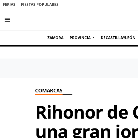
FERIAS
FIESTAS POPULARES
menu
ZAMORA
PROVINCIA
DECASTILLAYLEÓN
COMARCAS
Rihonor de C
una gran jor