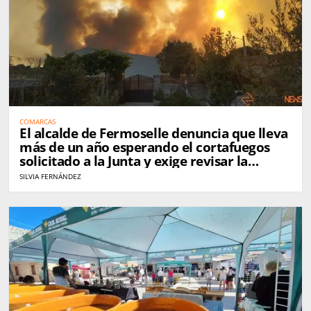
COMARCAS
El alcalde de Fermoselle denuncia que lleva
más de un año esperando el cortafuegos
solicitado a la Junta y exige revisar la
gestión de Arribes tras el incendio
SILVIA FERNÁNDEZ