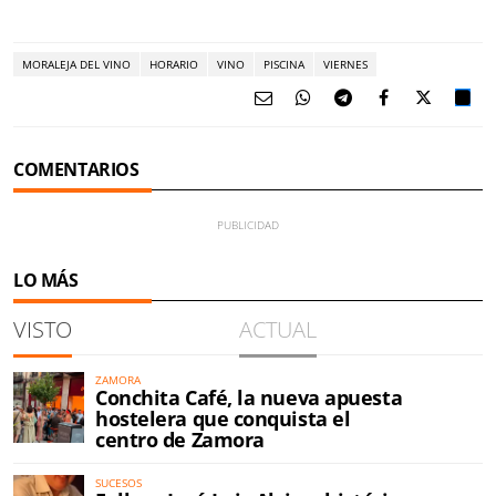
MORALEJA DEL VINO
HORARIO
VINO
PISCINA
VIERNES
COMENTARIOS
LO MÁS
VISTO
ACTUAL
ZAMORA
Conchita Café, la nueva apuesta
hostelera que conquista el
centro de Zamora
SUCESOS