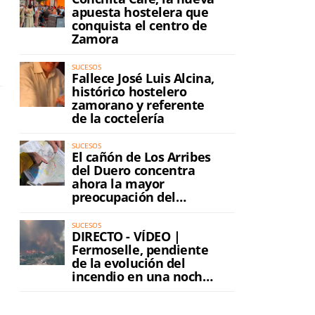
apuesta hostelera que
conquista el centro de
Zamora
SUCESOS
Fallece José Luis Alcina,
histórico hostelero
zamorano y referente
de la coctelería
SUCESOS
El cañón de Los Arribes
del Duero concentra
ahora la mayor
preocupación del
incendio
SUCESOS
DIRECTO - VÍDEO |
Fermoselle, pendiente
de la evolución del
incendio en una noche
de máxima tensión