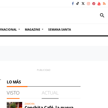
search
RNACIONAL
MAGAZINE
SEMANA SANTA
LO MÁS
VISTO
ACTUAL
ZAMORA
Conchita Café, la nueva