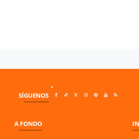
SÍGUENOS
A FONDO
I