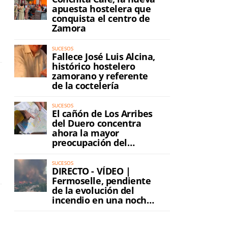
apuesta hostelera que
conquista el centro de
Zamora
SUCESOS
Fallece José Luis Alcina,
histórico hostelero
zamorano y referente
de la coctelería
SUCESOS
El cañón de Los Arribes
del Duero concentra
ahora la mayor
preocupación del
incendio
SUCESOS
DIRECTO - VÍDEO |
Fermoselle, pendiente
de la evolución del
incendio en una noche
de máxima tensión