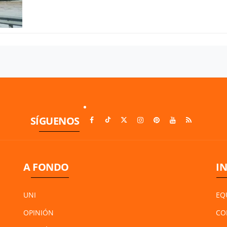
SÍGUENOS
A FONDO
I
UNI
EQ
OPINIÓN
CO