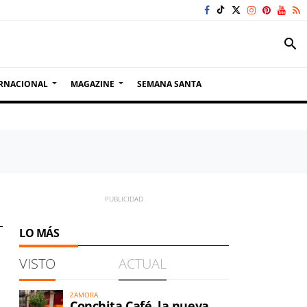
search
RNACIONAL
MAGAZINE
SEMANA SANTA
LO MÁS
VISTO
ACTUAL
ZAMORA
Conchita Café, la nueva