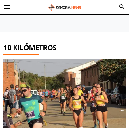
menu
search
10 KILÓMETROS