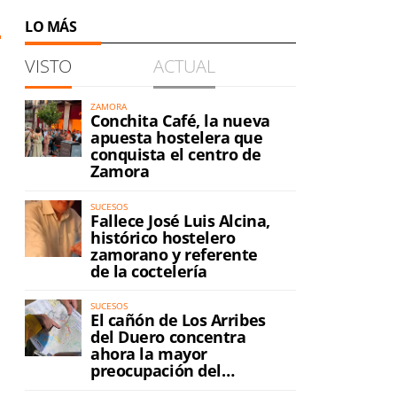
LO MÁS
VISTO
ACTUAL
ZAMORA
Conchita Café, la nueva
apuesta hostelera que
conquista el centro de
Zamora
SUCESOS
Fallece José Luis Alcina,
histórico hostelero
zamorano y referente
de la coctelería
SUCESOS
El cañón de Los Arribes
del Duero concentra
ahora la mayor
preocupación del
incendio