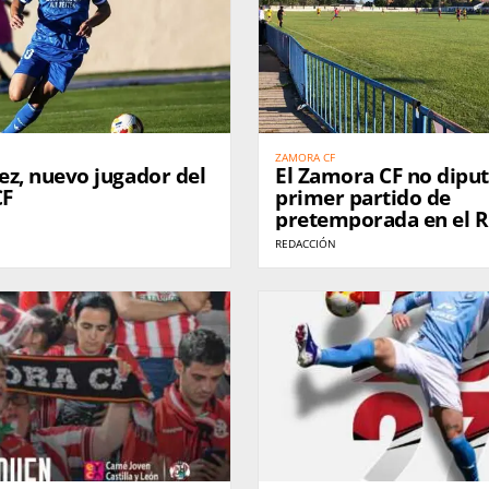
ZAMORA CF
ez, nuevo jugador del
El Zamora CF no diput
CF
primer partido de
pretemporada en el R
Plata
REDACCIÓN