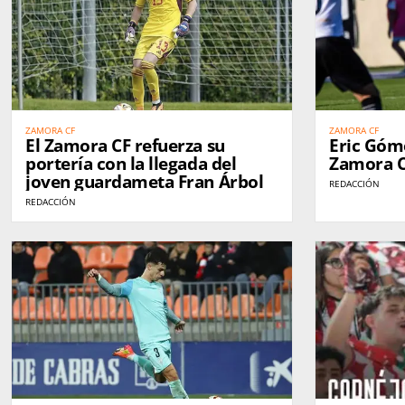
ZAMORA CF
ZAMORA CF
El Zamora CF refuerza su
Eric Góm
portería con la llegada del
Zamora 
joven guardameta Fran Árbol
REDACCIÓN
REDACCIÓN