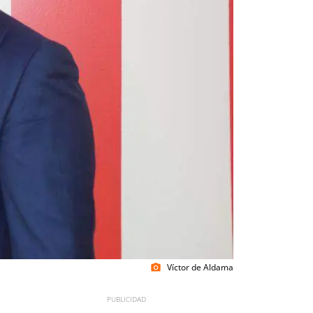
Víctor de Aldama
photo_camera