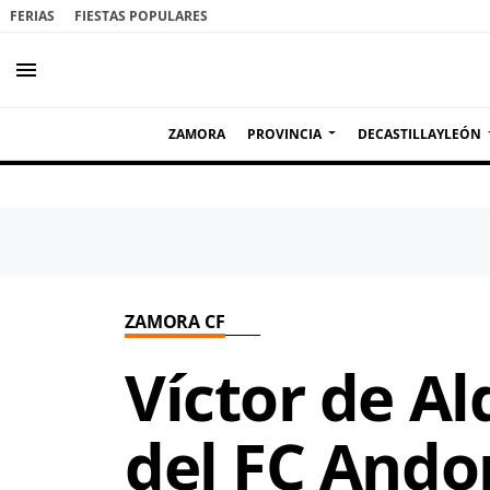
FERIAS
FIESTAS POPULARES
menu
ZAMORA
PROVINCIA
DECASTILLAYLEÓN
ZAMORA CF
Víctor de A
del FC Andor