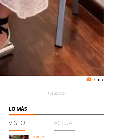
Firma
photo_camera
LO MÁS
VISTO
ACTUAL
ZAMORA