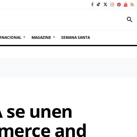
search
RNACIONAL
MAGAZINE
SEMANA SANTA
 se unen
mmerce and