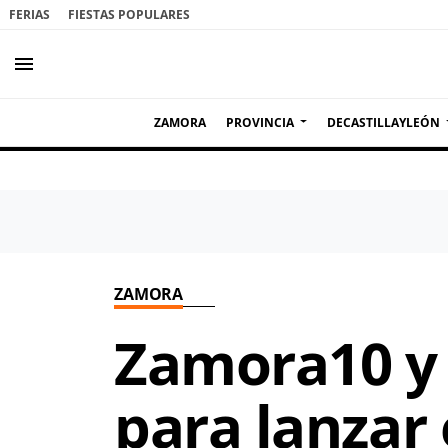
FERIAS
FIESTAS POPULARES
menu
ZAMORA
PROVINCIA
DECASTILLAYLEÓN
ZAMORA
Zamora10 y 
para lanza