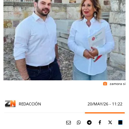
zamora si
photo_camera
REDACCIÓN
20/MAY/26
- 11:22