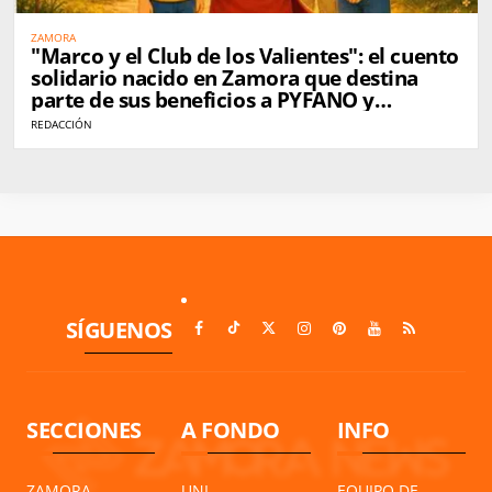
ZAMORA
"Marco y el Club de los Valientes": el cuento
solidario nacido en Zamora que destina
parte de sus beneficios a PYFANO y
Autismo Zamora
REDACCIÓN
SÍGUENOS
SECCIONES
A FONDO
INFO
ZAMORA
UNI
EQUIPO DE