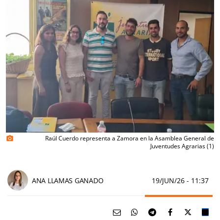
Raúl Cuerdo representa a Zamora en la Asamblea General de
photo_camera
Juventudes Agrarias (1)
ANA LLAMAS GANADO
19/JUN/26
- 11:37