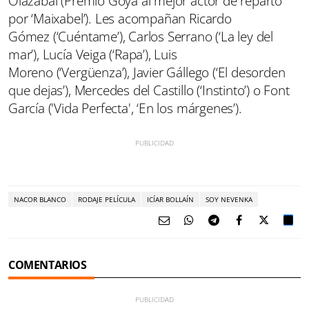
Olazabal (Premio Goya al mejor actor de reparto
por ‘Maixabel’). Les acompañan Ricardo
Gómez (‘Cuéntame’), Carlos Serrano (‘La ley del
mar’), Lucía Veiga (‘Rapa’), Luis
Moreno (‘Vergüenza’), Javier Gállego (‘El desorden
que dejas’), Mercedes del Castillo (‘Instinto’) o Font
García ('Vida Perfecta', ‘En los márgenes’).
NACOR BLANCO
RODAJE PELÍCULA
ICÍAR BOLLAÍN
SOY NEVENKA
COMENTARIOS