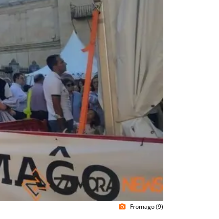
Fromago (9)
photo_camera