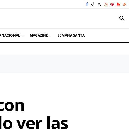
search
RNACIONAL
MAGAZINE
SEMANA SANTA
 con
 ver las