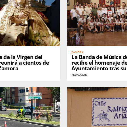
ZAMORA
 de la Virgen del
La Banda de Música 
reunirá a cientos de
recibe el homenaje de
 Zamora
Ayuntamiento tras su 
éxito en el World Mus
REDACCIÓN
Contest de Kerkrade