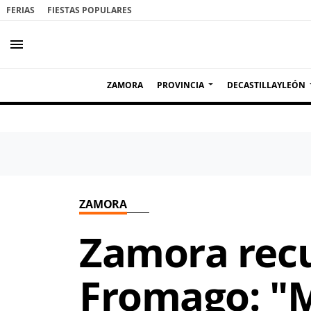
FERIAS
FIESTAS POPULARES
menu
ZAMORA
PROVINCIA
DECASTILLAYLEÓN
ZAMORA
Zamora recu
Fromago: "M