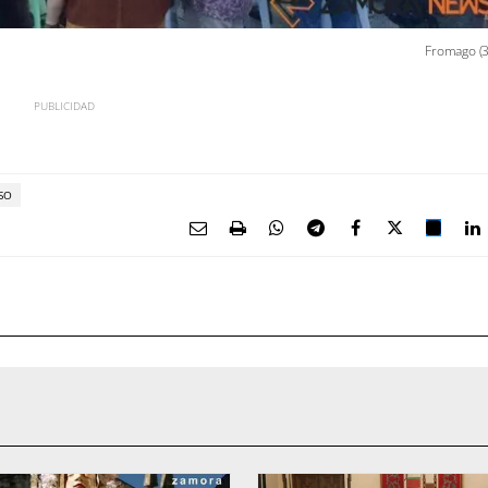
Fromago (3
SO