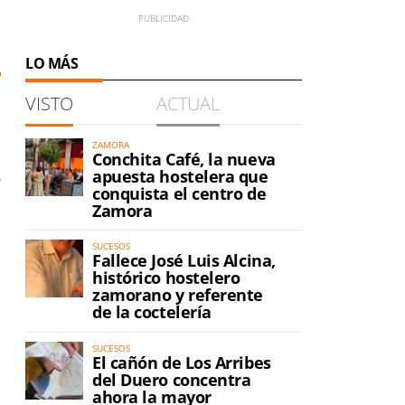
LO MÁS
VISTO
ACTUAL
ZAMORA
Conchita Café, la nueva
s
apuesta hostelera que
conquista el centro de
Zamora
SUCESOS
Fallece José Luis Alcina,
histórico hostelero
zamorano y referente
de la coctelería
SUCESOS
El cañón de Los Arribes
del Duero concentra
ahora la mayor