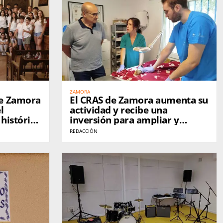
ZAMORA
de Zamora
El CRAS de Zamora aumenta su
l
actividad y recibe una
histórico
inversión para ampliar y
ic
modernizar sus instalaciones
REDACCIÓN