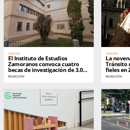
ZAMORA
ZAMORA
El Instituto de Estudios
La novena
Zamoranos convoca cuatro
Tránsito 
becas de investigación de 3.000
fieles en
euros para proyectos sobre la
REDACCIÓN
REDACCIÓN
provincia de Zamora