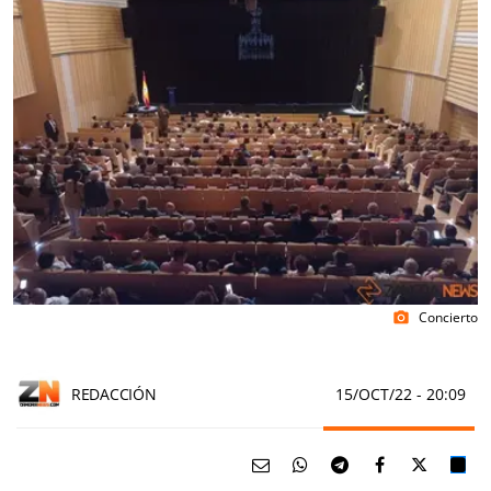
Concierto
photo_camera
REDACCIÓN
15/OCT/22
- 20:09