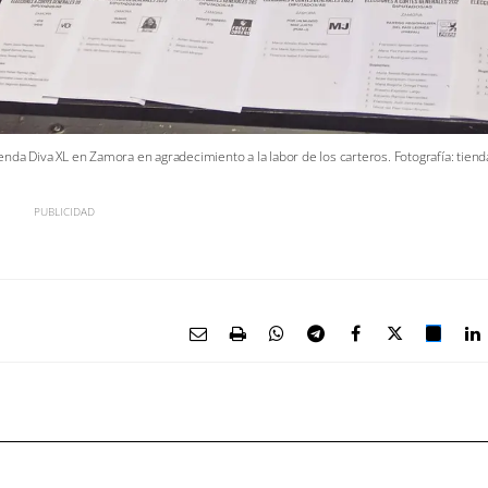
ienda Diva XL en Zamora en agradecimiento a la labor de los carteros. Fotografía: tiend