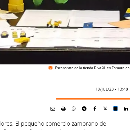
Escaparate de la tienda Diva XL en Zamora en a
photo_camera
19/JUL/23
- 13:48
adores. El pequeño comercio zamorano de