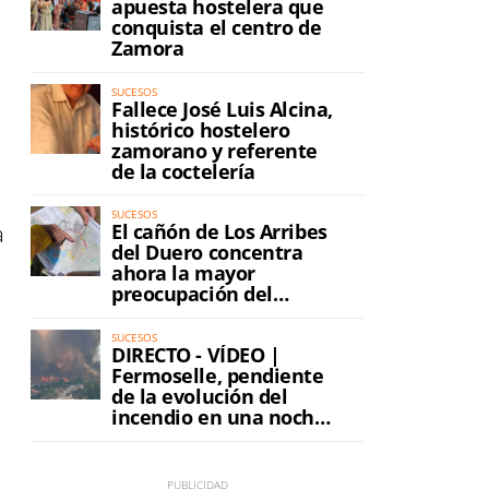
apuesta hostelera que
conquista el centro de
Zamora
SUCESOS
Fallece José Luis Alcina,
histórico hostelero
zamorano y referente
de la coctelería
SUCESOS
El cañón de Los Arribes
a
del Duero concentra
ahora la mayor
preocupación del
incendio
SUCESOS
DIRECTO - VÍDEO |
Fermoselle, pendiente
de la evolución del
incendio en una noche
de máxima tensión