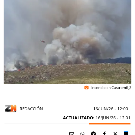
Incendio en Castromil_2
photo_camera
REDACCIÓN
16/JUN/26
- 12:00
ACTUALIZADO:
16/JUN/26 - 12:01