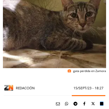
gata perdida en Zamora
photo_camera
REDACCIÓN
15/SEPT/23
- 18:27