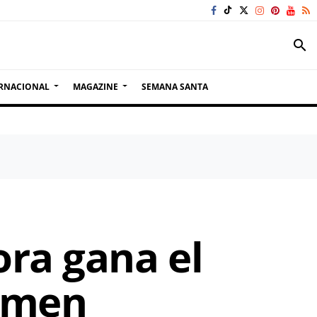
search
RNACIONAL
MAGAZINE
SEMANA SANTA
ra gana el
tamen