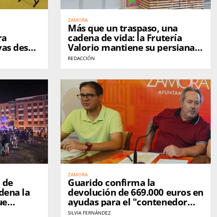
ZAMORA
Más que un traspaso, una
ra
cadena de vida: la Frutería
vas desde
Valorio mantiene su persiana
levantada en Zamora
REDACCIÓN
ZAMORA
 de
Guarido confirma la
dena la
devolución de 669.000 euros en
ue
ayudas para el "contenedor
 si se
marrón": "Era imposible
SILVIA FERNÁNDEZ