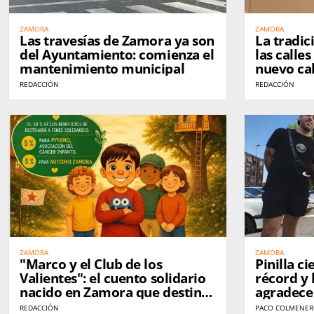
ZAMORA
ZAMORA
Las travesías de Zamora ya son
La tradic
del Ayuntamiento: comienza el
las calle
mantenimiento municipal
nuevo cal
REDACCIÓN
REDACCIÓN
ZAMORA
ZAMORA
"Marco y el Club de los
Pinilla ci
Valientes": el cuento solidario
récord y 
nacido en Zamora que destina
agradece 
parte de sus beneficios a
vecinos y
REDACCIÓN
PACO COLMENE