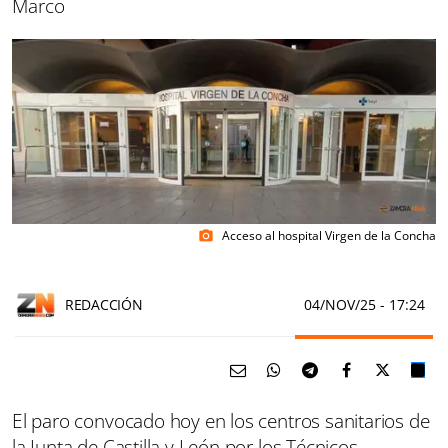
Marco
Acceso al hospital Virgen de la Concha
photo_camera
REDACCIÓN
04/NOV/25
- 17:24
El paro convocado hoy en los centros sanitarios de
la Junta de Castilla y León por los Técnicos