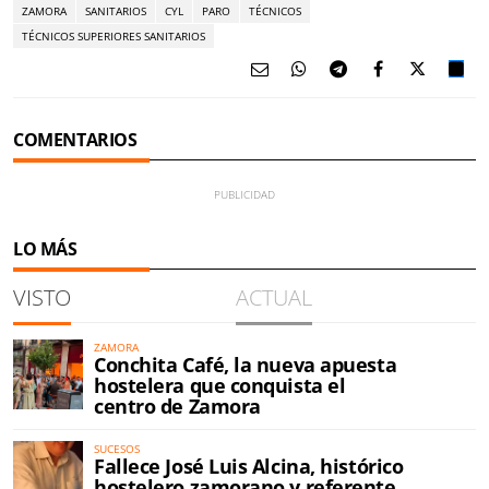
ZAMORA
SANITARIOS
CYL
PARO
TÉCNICOS
TÉCNICOS SUPERIORES SANITARIOS
COMENTARIOS
LO MÁS
VISTO
ACTUAL
ZAMORA
Conchita Café, la nueva apuesta
hostelera que conquista el
centro de Zamora
SUCESOS
Fallece José Luis Alcina, histórico
hostelero zamorano y referente