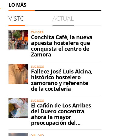
LO MÁS
VISTO
ACTUAL
ZAMORA
Conchita Café, la nueva
apuesta hostelera que
conquista el centro de
Zamora
SUCESOS
Fallece José Luis Alcina,
histórico hostelero
zamorano y referente
de la coctelería
SUCESOS
El cañón de Los Arribes
del Duero concentra
ahora la mayor
preocupación del
incendio
SUCESOS