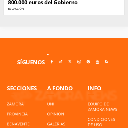
800.000 euros del Gobierno
REDACCIÓN
SÍGUENOS
SECCIONES
A FONDO
INFO
ZAMORA
UNI
EQUIPO DE
ZAMORA NEWS
PROVINCIA
OPINIÓN
CONDICIONES
BENAVENTE
GALERÍAS
DE USO