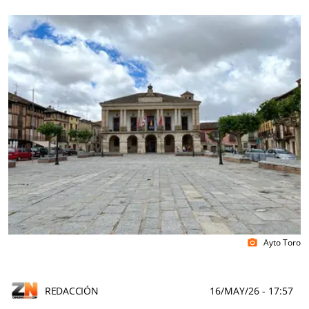
Ayto Toro
photo_camera
REDACCIÓN
16/MAY/26
- 17:57