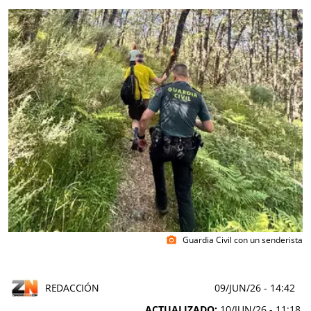
Guardia Civil con un senderista
photo_camera
REDACCIÓN
09/JUN/26
- 14:42
ACTUALIZADO:
10/JUN/26 - 11:18