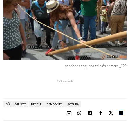
pendones segunda edición zamora _170
DÍA
VIENTO
DESFILE
PENDONES
ROTURA