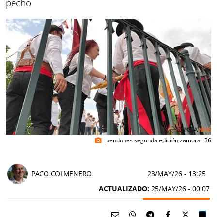
pecho
pendones segunda edición zamora _36
photo_camera
PACO COLMENERO
23/MAY/26
- 13:25
ACTUALIZADO:
25/MAY/26 - 00:07