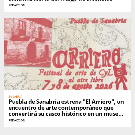
REDACCIÓN
SANABRIA
Puebla de Sanabria estrena "El Arriero", un
encuentro de arte contemporáneo que
convertirá su casco histórico en un museo
al aire libre
REDACCIÓN