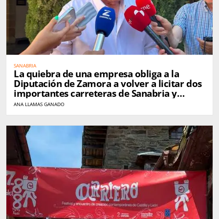
SANABRIA
La quiebra de una empresa obliga a la
Diputación de Zamora a volver a licitar dos
importantes carreteras de Sanabria y
Carballeda
ANA LLAMAS GANADO