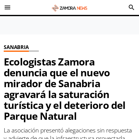
menu
search
SANABRIA
Ecologistas Zamora
denuncia que el nuevo
mirador de Sanabria
agravará la saturación
turística y el deterioro del
Parque Natural
La asociación presentó alegaciones sin respuesta
y advierte de que la infraestructura proyectada