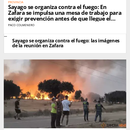
PROVINCIA
Sayago se organiza contra el fuego: En
Zafara se impulsa una mesa de trabajo para
exigir prevención antes de que llegue el
próximo incendio
PACO COLMENERO
Sayago se organiza contra el fuego: las imágenes
de la reunión en Zafara