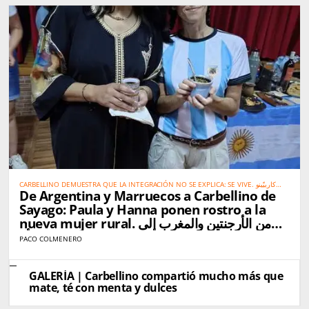
CARBELLINO DEMUESTRA QUE LA INTEGRACIÓN NO SE EXPLICA: SE VIVE. كاربيّينو
De Argentina y Marruecos a Carbellino de
تُثبت أن الاندماج الحقيقي لا يحتاج إلى شرح… بل يُعاش
Sayago: Paula y Hanna ponen rostro a la
nueva mujer rural. من الأرجنتين والمغرب إلى
كاربيّينو دي ساياغو: باولا وهناء تجسّدان صورة المرأة
PACO COLMENERO
القروية الجديدة
GALERÍA | Carbellino compartió mucho más que
mate, té con menta y dulces