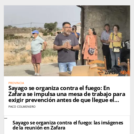
PROVINCIA
Sayago se organiza contra el fuego: En
Zafara se impulsa una mesa de trabajo para
exigir prevención antes de que llegue el
próximo incendio
PACO COLMENERO
Sayago se organiza contra el fuego: las imágenes
de la reunión en Zafara