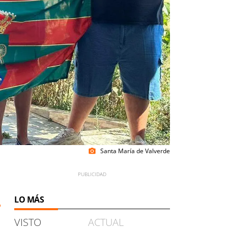
Santa María de Valverde
photo_camera
LO MÁS
VISTO
ACTUAL