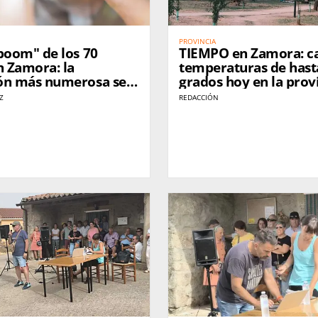
PROVINCIA
boom" de los 70
TIEMPO en Zamora: cal
 Zamora: la
temperaturas de hast
ón más numerosa se
grados hoy en la prov
la jubilación sin relevo
Z
REDACCIÓN