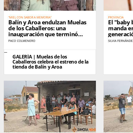
“MIEL CON SABOR A MEMORIA”
PROVINCIA
Balín y Aroa endulzan Muelas
El "baby 
de los Caballeros: una
manda en
inauguración que terminó
generaci
convertida en fiesta
acerca a 
PACO COLMENERO
SILVIA FERNÁNDE
juvenil
GALERÍA | Muelas de los
Caballeros celebra el estreno de la
tienda de Balín y Aroa