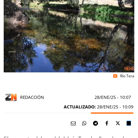
Río Tera
photo_camera
REDACCIÓN
28/ENE/25
- 10:07
ACTUALIZADO:
28/ENE/25 - 10:09