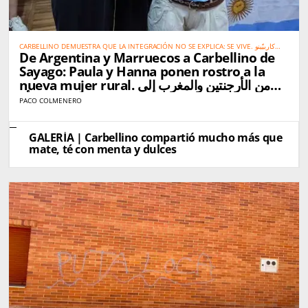
CARBELLINO DEMUESTRA QUE LA INTEGRACIÓN NO SE EXPLICA: SE VIVE. كاربيّينو
De Argentina y Marruecos a Carbellino de
تُثبت أن الاندماج الحقيقي لا يحتاج إلى شرح… بل يُعاش
Sayago: Paula y Hanna ponen rostro a la
nueva mujer rural. من الأرجنتين والمغرب إلى
كاربيّينو دي ساياغو: باولا وهناء تجسّدان صورة المرأة
PACO COLMENERO
القروية الجديدة
GALERÍA | Carbellino compartió mucho más que
mate, té con menta y dulces