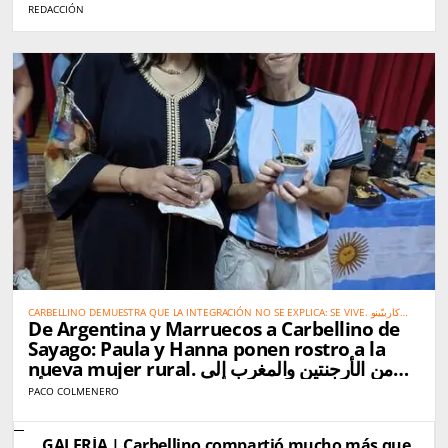
REDACCIÓN
CARBELLINO DEMUESTRA QUE LA INTEGRACIÓN NO SE EXPLICA: SE VIVE. كاربيّينو
De Argentina y Marruecos a Carbellino de
تُثبت أن الاندماج الحقيقي لا يحتاج إلى شرح… بل يُعاش
Sayago: Paula y Hanna ponen rostro a la
nueva mujer rural. من الأرجنتين والمغرب إلى
كاربيّينو دي ساياغو: باولا وهناء تجسّدان صورة المرأة
PACO COLMENERO
القروية الجديدة
GALERÍA | Carbellino compartió mucho más que