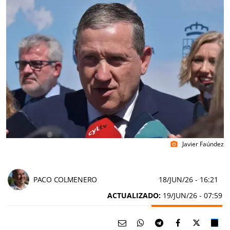
Javier Faúndez
photo_camera
PACO COLMENERO
18/JUN/26
- 16:21
ACTUALIZADO:
19/JUN/26 - 07:59