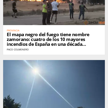
PROVINCIA
El mapa negro del fuego tiene nombre
zamorano: cuatro de los 10 mayores
incendios de España en una década
golpearon Zamora
PACO COLMENERO