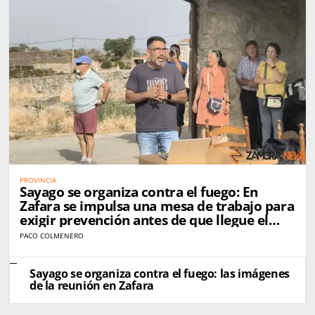
PROVINCIA
Sayago se organiza contra el fuego: En
Zafara se impulsa una mesa de trabajo para
exigir prevención antes de que llegue el
próximo incendio
PACO COLMENERO
Sayago se organiza contra el fuego: las imágenes
de la reunión en Zafara