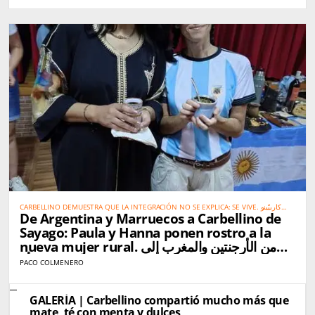
CARBELLINO DEMUESTRA QUE LA INTEGRACIÓN NO SE EXPLICA: SE VIVE. كاربيّينو
De Argentina y Marruecos a Carbellino de
تُثبت أن الاندماج الحقيقي لا يحتاج إلى شرح… بل يُعاش
Sayago: Paula y Hanna ponen rostro a la
nueva mujer rural. من الأرجنتين والمغرب إلى
كاربيّينو دي ساياغو: باولا وهناء تجسّدان صورة المرأة
PACO COLMENERO
القروية الجديدة
GALERÍA | Carbellino compartió mucho más que
mate, té con menta y dulces