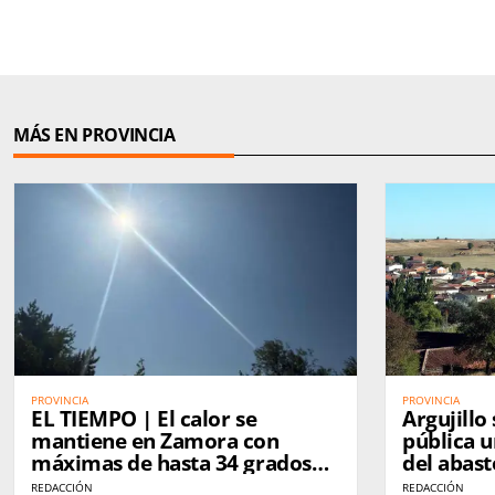
MÁS EN PROVINCIA
PROVINCIA
PROVINCIA
EL TIEMPO | El calor se
Argujillo
mantiene en Zamora con
pública 
máximas de hasta 34 grados
del abas
durante el fin de semana
REDACCIÓN
REDACCIÓN