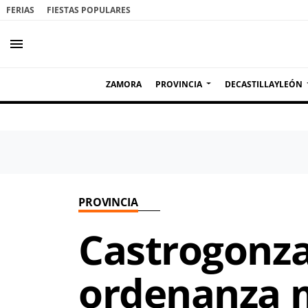
FERIAS
FIESTAS POPULARES
menu
ZAMORA
PROVINCIA
DECASTILLAYLEÓN
PROVINCIA
Castrogonza
ordenanza m