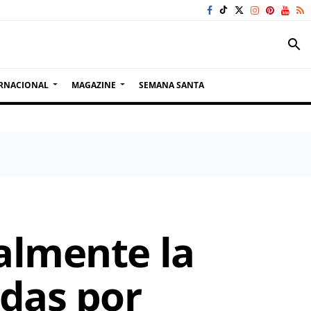
search
RNACIONAL
MAGAZINE
SEMANA SANTA
almente la
das por