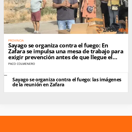
PROVINCIA
Sayago se organiza contra el fuego: En
Zafara se impulsa una mesa de trabajo para
exigir prevención antes de que llegue el
próximo incendio
PACO COLMENERO
Sayago se organiza contra el fuego: las imágenes
de la reunión en Zafara