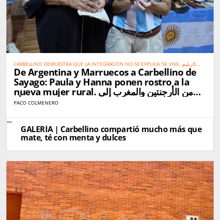
CARBELLINO DEMUESTRA QUE LA INTEGRACIÓN NO SE EXPLICA: SE VIVE. كاربيّينو
De Argentina y Marruecos a Carbellino de
تُثبت أن الاندماج الحقيقي لا يحتاج إلى شرح… بل يُعاش
Sayago: Paula y Hanna ponen rostro a la
nueva mujer rural. من الأرجنتين والمغرب إلى
كاربيّينو دي ساياغو: باولا وهناء تجسّدان صورة المرأة
PACO COLMENERO
القروية الجديدة
GALERÍA | Carbellino compartió mucho más que
mate, té con menta y dulces