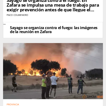
Sayago se organiza contra el fuego: En
Zafara se impulsa una mesa de trabajo para
exigir prevención antes de que llegue el
próximo incendio
PACO COLMENERO
Sayago se organiza contra el fuego: las imágenes
de la reunión en Zafara
PROVINCIA