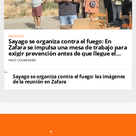
PROVINCIA
Sayago se organiza contra el fuego: En
Zafara se impulsa una mesa de trabajo para
exigir prevención antes de que llegue el
próximo incendio
PACO COLMENERO
Sayago se organiza contra el fuego: las imágenes
de la reunión en Zafara