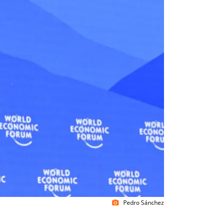
Pedro Sánchez
photo_camera