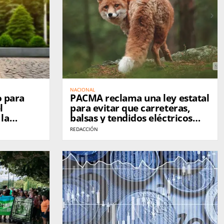
NACIONAL
o para
PACMA reclama una ley estatal
l
para evitar que carreteras,
la
balsas y tendidos eléctricos
léctricos
sigan matando fauna silvestre
REDACCIÓN