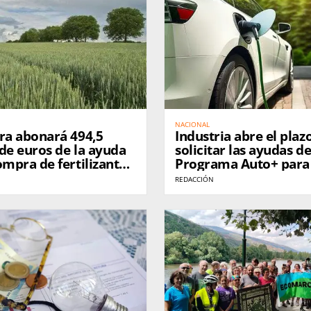
NACIONAL
ra abonará 494,5
Industria abre el plaz
de euros de la ayuda
solicitar las ayudas de
ompra de fertilizantes
Programa Auto+ para 
249.000 agricultores
compra de vehículos e
REDACCIÓN