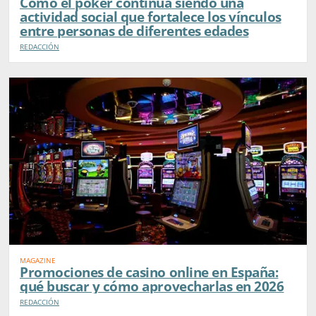
Cómo el poker continúa siendo una
actividad social que fortalece los vínculos
entre personas de diferentes edades
REDACCIÓN
MAGAZINE
Promociones de casino online en España:
qué buscar y cómo aprovecharlas en 2026
REDACCIÓN