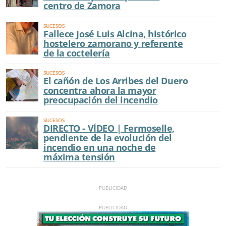
centro de Zamora
SUCESOS
Fallece José Luis Alcina, histórico
hostelero zamorano y referente
de la coctelería
SUCESOS
El cañón de Los Arribes del Duero
concentra ahora la mayor
preocupación del incendio
SUCESOS
DIRECTO - VÍDEO | Fermoselle,
pendiente de la evolución del
incendio en una noche de
máxima tensión