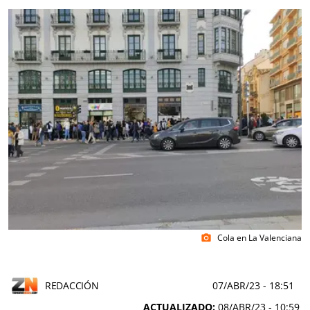
Cola en La Valenciana
photo_camera
REDACCIÓN
07/ABR/23
- 18:51
ACTUALIZADO:
08/ABR/23 - 10:59