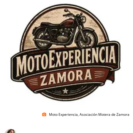
Moto Experiencia, Asociación Motera de Zamora
photo_camera