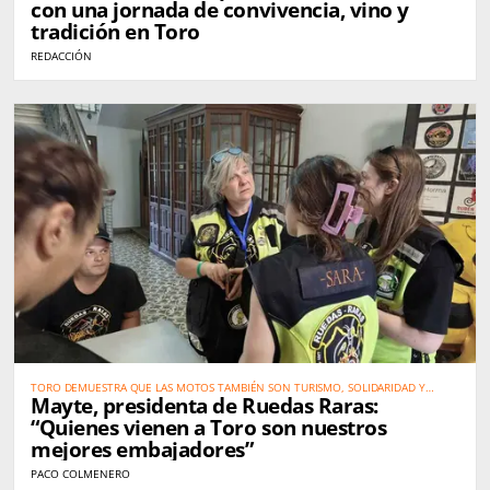
con una jornada de convivencia, vino y
tradición en Toro
REDACCIÓN
TORO DEMUESTRA QUE LAS MOTOS TAMBIÉN SON TURISMO, SOLIDARIDAD Y
Mayte, presidenta de Ruedas Raras:
PROMOCIÓN DEL TERRITORIO
“Quienes vienen a Toro son nuestros
mejores embajadores”
PACO COLMENERO