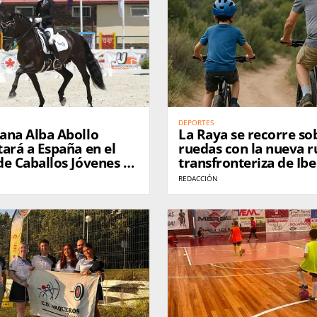
DEPORTES
ana Alba Abollo
La Raya se recorre so
ará a España en el
ruedas con la nueva r
e Caballos Jóvenes de
transfronteriza de Ib
sica en Alemania
Bike
REDACCIÓN