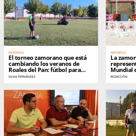
DEPORTES
DEPORTES
El torneo zamorano que está
La zamor
cambiando los veranos de
represent
Roales del Pan: fútbol para
Mundial d
hacer amigos
Doma Clá
SILVIA FERNÁNDEZ
REDACCIÓN