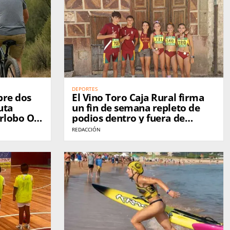
DEPORTES
bre dos
El Vino Toro Caja Rural firma
uta
un fin de semana repleto de
erlobo On
podios dentro y fuera de
Zamora
REDACCIÓN