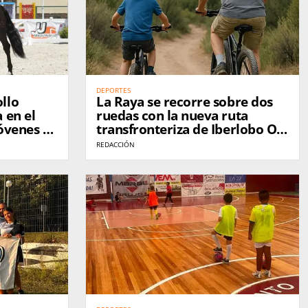
DEPORTES
llo
La Raya se recorre sobre dos
 en el
ruedas con la nueva ruta
óvenes de
transfronteriza de Iberlobo On
mania
Bike
REDACCIÓN