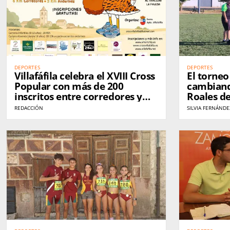
DEPORTES
DEPORTES
Villafáfila celebra el XVIII Cross
El torne
Popular con más de 200
cambiand
inscritos entre corredores y
Roales de
andarines
hacer am
REDACCIÓN
SILVIA FERNÁNDE