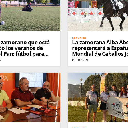
DEPORTES
o zamorano que está
La zamorana Alba Abo
o los veranos de
representará a España
l Pan: fútbol para
Mundial de Caballos J
igos
Doma Clásica en Ale
Z
REDACCIÓN