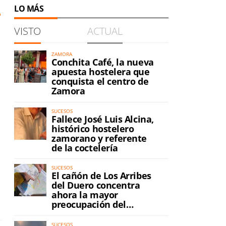
LO MÁS
VISTO
ACTUAL
ZAMORA
Conchita Café, la nueva
apuesta hostelera que
conquista el centro de
Zamora
SUCESOS
Fallece José Luis Alcina,
histórico hostelero
zamorano y referente
de la coctelería
SUCESOS
El cañón de Los Arribes
del Duero concentra
ahora la mayor
preocupación del
incendio
SUCESOS