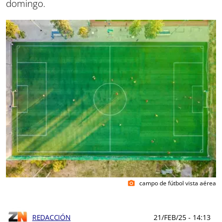
domingo.
campo de fútbol vista aérea
photo_camera
REDACCIÓN
21/FEB/25
- 14:13