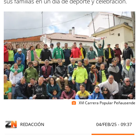
sus familias en un día de deporte y celebración.
XVI Carrera Popular Peñausende
photo_camera
REDACCIÓN
04/FEB/25
- 09:37