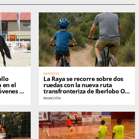
DEPORTES
llo
La Raya se recorre sobre dos
 en el
ruedas con la nueva ruta
óvenes de
transfronteriza de Iberlobo On
mania
Bike
REDACCIÓN