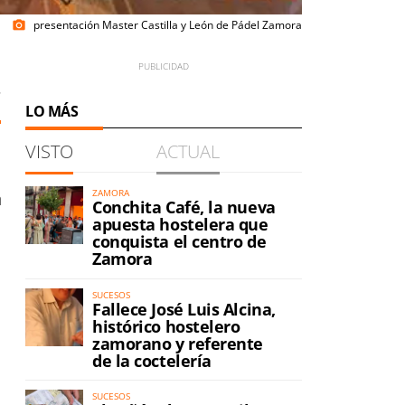
presentación Master Castilla y León de Pádel Zamora
photo_camera
5
LO MÁS
VISTO
ACTUAL
a
ZAMORA
Conchita Café, la nueva
apuesta hostelera que
conquista el centro de
Zamora
SUCESOS
Fallece José Luis Alcina,
histórico hostelero
zamorano y referente
de la coctelería
SUCESOS