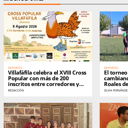
DEPORTES
DEPORTES
Villafáfila celebra el XVIII Cross
El torne
Popular con más de 200
cambiand
inscritos entre corredores y
Roales de
andarines
hacer am
REDACCIÓN
SILVIA FERNÁNDE