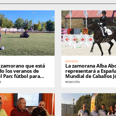
DEPORTES
o zamorano que está
La zamorana Alba Abo
o los veranos de
representará a España
l Pan: fútbol para
Mundial de Caballos J
igos
Doma Clásica en Ale
Z
REDACCIÓN